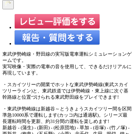
東武伊勢崎線・野田線の実写版電車運転シミュレーションゲ
ームです。
実写映像・実際の電車の音を使用して、できるだけリアルに
再現しています。
・スカイツリーの開業でホットな東武伊勢崎線(東武スカイ
ツリーライン)と、東武鉄道では伊勢崎線・東上線に次ぐ基
幹路線と位置づけられる東武野田線をプレイできます!
・東武伊勢崎線は新越谷～とうきょうスカイツリー間を区間
準急10000系で運転します(カッコ内は通過駅)。シリーズ最
長運転時間を更新、約31分間の運転を楽しめます!
新越谷 - (蒲生) - (新田) - (松原団地) - 草加 - (谷塚) - (竹ノ塚) -
西新井 - (梅島) - (五反野) - (小菅) - 北千住 - 牛田 - 堀切 - 鐘ヶ