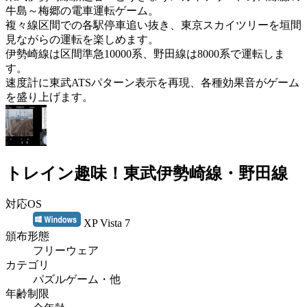
牛島～梅郷の電車運転ゲーム。
複々線区間での各駅停車追い抜き、東京スカイツリーを垣間
見ながらの運転を楽しめます。
伊勢崎線は区間準急10000系、野田線は8000系で運転しま
す。
速度計に東武ATSパターン表示を再現、各種効果音がゲーム
を盛り上げます。
トレイン趣味！東武伊勢崎線・野田線
対応OS
XP Vista 7
頒布形態
フリーウェア
カテゴリ
パズルゲーム・他
年齢制限