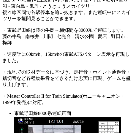
淵 - 東向島 - 曳舟 - とうきょうスカイツリー
複々線区間で各駅停車を追い抜きます。また運転中にスカイ
ツリーを垣間見ることができます。
・東武野田線は藤の牛島～梅郷間を8000系で運転します。
藤の牛島 - 南桜井 - 川間 - 七光台 - 清水公園 - 愛宕 - 野田市 -
梅郷
・速度計に60km/h、15km/hの東武ATSパターン表示を再現し
ました。
・現地での取材データに基づき、走行音・ポイント通過音・
踏切音など各種効果音をできるだけ忠実に再現、ゲームを盛
り上げます。
・Master Controller II for Train Simulator(ポニーキャニオン・
1999年発売)に対応。
東武野田線8000系運転画面