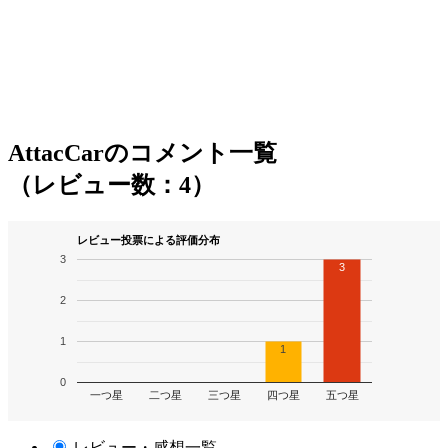
AttacCarのコメント一覧
（レビュー数：4）
レビュー投票による評価分布
3
3
2
1
1
0
一つ星
二つ星
三つ星
四つ星
五つ星
レビュー・感想一覧