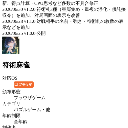
新、得点計算・CPU思考など多数の不具合修正
2026/06/30 v1.2.0 符術札3種（星屑集め・重複の浄化・供託接
収令）を追加、対局画面の表示を改善
2026/06/28 v1.1.0 対戦相手の名前・強さ・符術札の枚数の表
示などを追加
2026/06/25 v1.0.0 公開
符術麻雀
対応OS
頒布形態
ブラウザゲーム
カテゴリ
パズルゲーム・他
年齢制限
全年齢
制作者