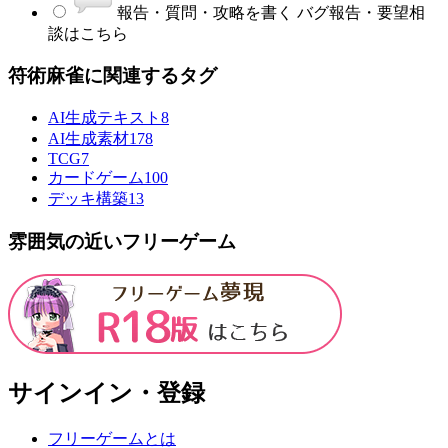
報告・質問・攻略を書く
バグ報告・要望相
談はこちら
符術麻雀に関連するタグ
AI生成テキスト
8
AI生成素材
178
TCG
7
カードゲーム
100
デッキ構築
13
雰囲気の近いフリーゲーム
サインイン・登録
フリーゲームとは