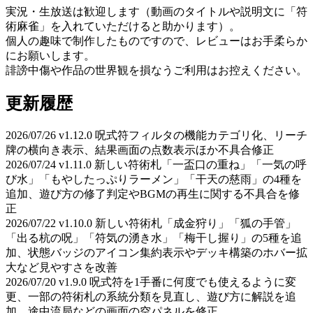
実況・生放送は歓迎します（動画のタイトルや説明文に「符
術麻雀」を入れていただけると助かります）。
個人の趣味で制作したものですので、レビューはお手柔らか
にお願いします。
誹謗中傷や作品の世界観を損なうご利用はお控えください。
更新履歴
2026/07/26 v1.12.0 呪式符フィルタの機能カテゴリ化、リーチ
牌の横向き表示、結果画面の点数表示ほか不具合修正
2026/07/24 v1.11.0 新しい符術札「一盃口の重ね」「一気の呼
び水」「もやしたっぷりラーメン」「干天の慈雨」の4種を
追加、遊び方の修了判定やBGMの再生に関する不具合を修
正
2026/07/22 v1.10.0 新しい符術札「成金狩り」「狐の手管」
「出る杭の呪」「符気の湧き水」「梅干し握り」の5種を追
加、状態バッジのアイコン集約表示やデッキ構築のホバー拡
大など見やすさを改善
2026/07/20 v1.9.0 呪式符を1手番に何度でも使えるように変
更、一部の符術札の系統分類を見直し、遊び方に解説を追
加、途中流局などの画面の空パネルを修正