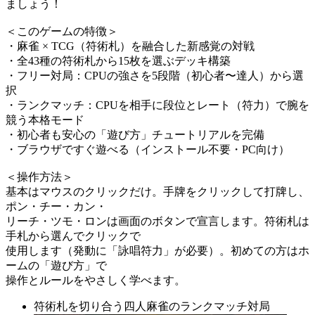
ましょう！
＜このゲームの特徴＞
・麻雀 × TCG（符術札）を融合した新感覚の対戦
・全43種の符術札から15枚を選ぶデッキ構築
・フリー対局：CPUの強さを5段階（初心者〜達人）から選
択
・ランクマッチ：CPUを相手に段位とレート（符力）で腕を
競う本格モード
・初心者も安心の「遊び方」チュートリアルを完備
・ブラウザですぐ遊べる（インストール不要・PC向け）
＜操作方法＞
基本はマウスのクリックだけ。手牌をクリックして打牌し、
ポン・チー・カン・
リーチ・ツモ・ロンは画面のボタンで宣言します。符術札は
手札から選んでクリックで
使用します（発動に「詠唱符力」が必要）。初めての方はホ
ームの「遊び方」で
操作とルールをやさしく学べます。
符術札を切り合う四人麻雀のランクマッチ対局