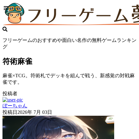
フリーゲームのおすすめや面白い名作の無料ゲームランキン
グ
符術麻雀
麻雀×TCG。符術札でデッキを組んで戦う、新感覚の対戦麻
雀です。
投稿者
ぼーちゃん
投稿日
2026年 7月 03日