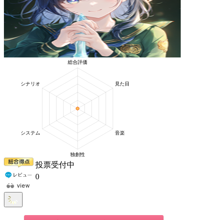
投票受付中
0