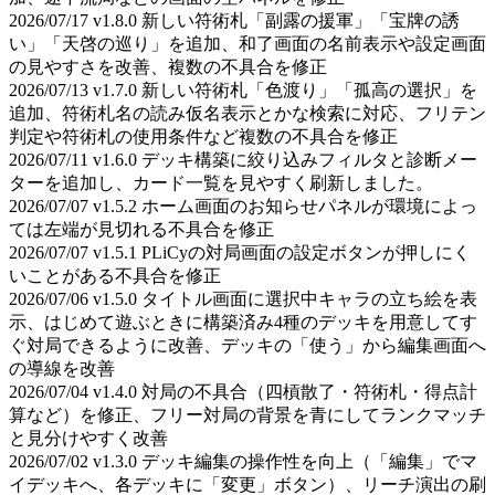
2026/07/17 v1.8.0 新しい符術札「副露の援軍」「宝牌の誘
い」「天啓の巡り」を追加、和了画面の名前表示や設定画面
の見やすさを改善、複数の不具合を修正
2026/07/13 v1.7.0 新しい符術札「色渡り」「孤高の選択」を
追加、符術札名の読み仮名表示とかな検索に対応、フリテン
判定や符術札の使用条件など複数の不具合を修正
2026/07/11 v1.6.0 デッキ構築に絞り込みフィルタと診断メー
ターを追加し、カード一覧を見やすく刷新しました。
2026/07/07 v1.5.2 ホーム画面のお知らせパネルが環境によっ
ては左端が見切れる不具合を修正
2026/07/07 v1.5.1 PLiCyの対局画面の設定ボタンが押しにく
いことがある不具合を修正
2026/07/06 v1.5.0 タイトル画面に選択中キャラの立ち絵を表
示、はじめて遊ぶときに構築済み4種のデッキを用意してす
ぐ対局できるように改善、デッキの「使う」から編集画面へ
の導線を改善
2026/07/04 v1.4.0 対局の不具合（四槓散了・符術札・得点計
算など）を修正、フリー対局の背景を青にしてランクマッチ
と見分けやすく改善
2026/07/02 v1.3.0 デッキ編集の操作性を向上（「編集」でマ
イデッキへ、各デッキに「変更」ボタン）、リーチ演出の刷