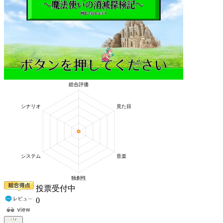
投票受付中
0