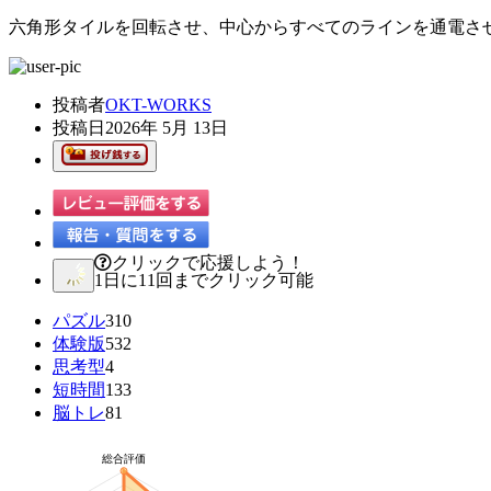
六角形タイルを回転させ、中心からすべてのラインを通電さ
投稿者
OKT-WORKS
投稿日
2026年 5月 13日
クリックで応援しよう！
1日に11回までクリック可能
パズル
310
体験版
532
思考型
4
短時間
133
脳トレ
81