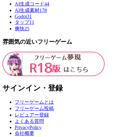
AI生成コード
44
AI生成素材
178
Godot
31
タップ
11
爽快
25
雰囲気の近いフリーゲーム
サインイン・登録
フリーゲームとは
フリーゲーム投稿
レビュアー登録
よくある質問
PrivacyPolicy
会社概要