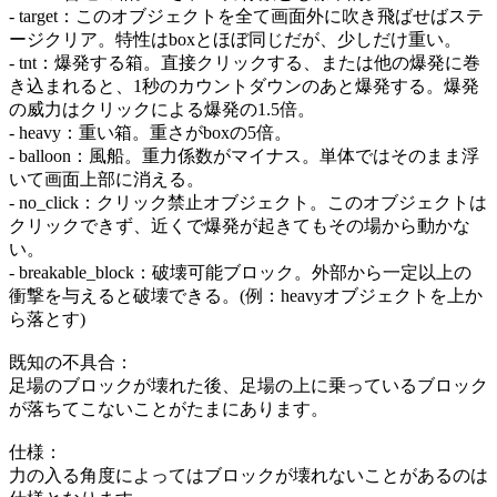
- target：このオブジェクトを全て画面外に吹き飛ばせばステ
ージクリア。特性はboxとほぼ同じだが、少しだけ重い。
- tnt：爆発する箱。直接クリックする、または他の爆発に巻
き込まれると、1秒のカウントダウンのあと爆発する。爆発
の威力はクリックによる爆発の1.5倍。
- heavy：重い箱。重さがboxの5倍。
- balloon：風船。重力係数がマイナス。単体ではそのまま浮
いて画面上部に消える。
- no_click：クリック禁止オブジェクト。このオブジェクトは
クリックできず、近くで爆発が起きてもその場から動かな
い。
- breakable_block：破壊可能ブロック。外部から一定以上の
衝撃を与えると破壊できる。(例：heavyオブジェクトを上か
ら落とす)
既知の不具合：
足場のブロックが壊れた後、足場の上に乗っているブロック
が落ちてこないことがたまにあります。
仕様：
力の入る角度によってはブロックが壊れないことがあるのは