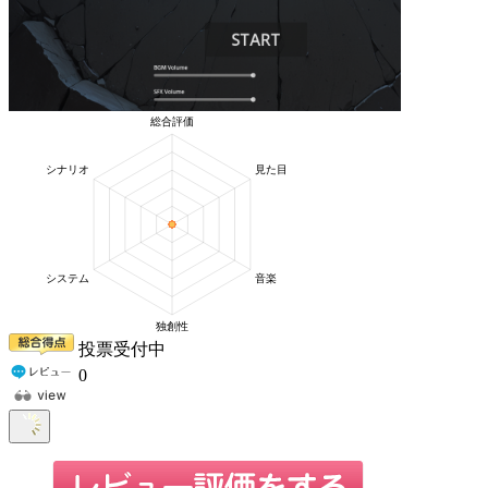
投票受付中
0