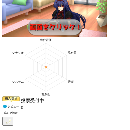
投票受付中
0