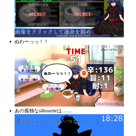
ぬわーっっ！！
あの孤独なsilhouetteは……