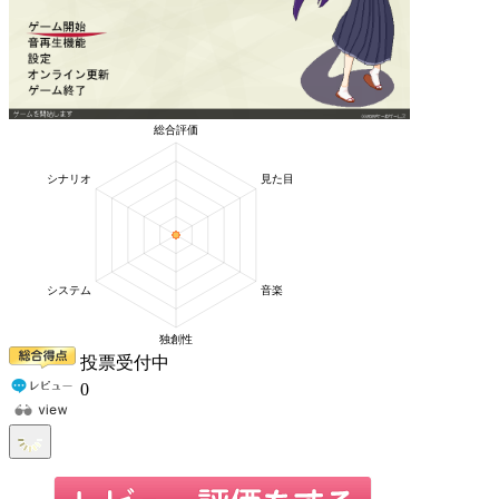
投票受付中
0