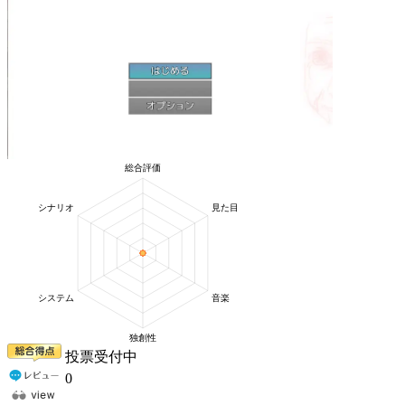
投票受付中
0