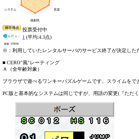
投票受付中
1
(平均:
4.3
点)
※：利用していたレンタルサーバのサービス終了が決定したためリン
■ CERO"風"レーティング
Ａ（全年齢対象）
ブラウザで遊べるワンキーパズルゲームです。スライムをで
PC版と基本的なシステムは同じですが、用語の変更(『たた