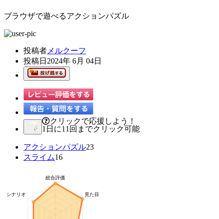
ブラウザで遊べるアクションパズル
投稿者
メルクーフ
投稿日
2024年 6月 04日
クリックで応援しよう！
1日に11回までクリック可能
アクションパズル
23
スライム
16