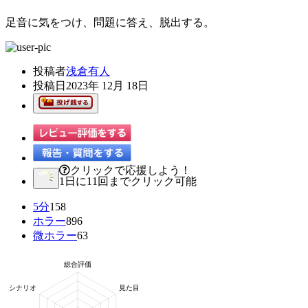
足音に気をつけ、問題に答え、脱出する。
投稿者
浅倉有人
投稿日
2023年 12月 18日
クリックで応援しよう！
1日に11回までクリック可能
5分
158
ホラー
896
微ホラー
63