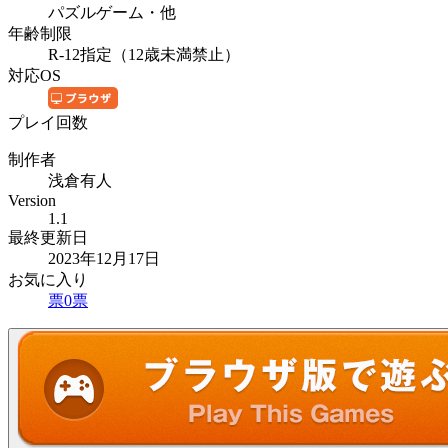
パズルゲーム・他
年齢制限
R-12指定（12歳未満禁止）
対応OS
プレイ回数
制作者
浅倉有人
Version
1.1
最終更新日
2023年12月17日
お気に入り
票
0
票