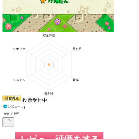
投票受付中
0