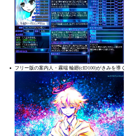
フリー版の案内人・霧端 輪廻(cID100)がきみを導く