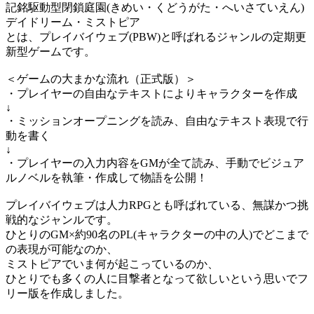
記銘駆動型閉鎖庭園(きめい・くどうがた・へいさていえん)
デイドリーム・ミストピア
とは、プレイバイウェブ(PBW)と呼ばれるジャンルの定期更
新型ゲームです。
＜ゲームの大まかな流れ（正式版）＞
・プレイヤーの自由なテキストによりキャラクターを作成
↓
・ミッションオープニングを読み、自由なテキスト表現で行
動を書く
↓
・プレイヤーの入力内容をGMが全て読み、手動でビジュア
ルノベルを執筆・作成して物語を公開！
プレイバイウェブは人力RPGとも呼ばれている、無謀かつ挑
戦的なジャンルです。
ひとりのGM×約90名のPL(キャラクターの中の人)でどこまで
の表現が可能なのか、
ミストピアでいま何が起こっているのか、
ひとりでも多くの人に目撃者となって欲しいという思いでフ
リー版を作成しました。