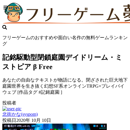
フリーゲームのおすすめや面白い名作の無料ゲームランキン
グ
記銘駆動型閉鎖庭園デイドリーム・ミ
ストピア β Free
あなたの自由なテキストが物語になる。閉ざされた巨大地下
庭園世界を生き抜く幻想SF系オンラインTRPG×プレイバイ
ウェブ [作品タグ #記銘庭園 ]
投稿者
北街かな(syspom)
投稿日
2020年 10月 10日