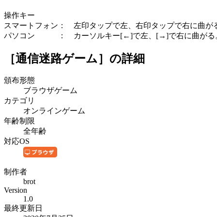
操作キー
スマートフォン： 左印タップで左、右印タップで右に曲が
パソコン ： カーソルキー[←]で左、[→]で右に曲がる。
［通信迷路ゲーム］
の詳細
頒布形態
ブラウザゲーム
カテゴリ
オンラインゲーム
年齢制限
全年齢
対応OS
制作者
brot
Version
1.0
最終更新日