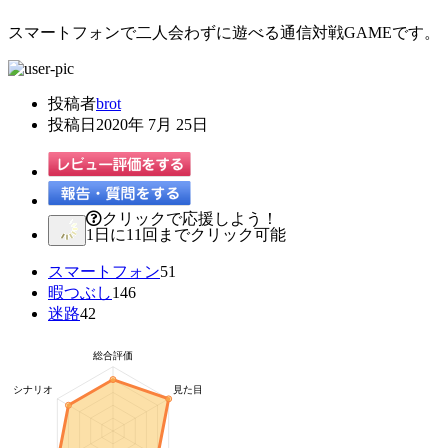
スマートフォンで二人会わずに遊べる通信対戦GAMEです。
投稿者
brot
投稿日
2020年 7月 25日
クリックで応援しよう！
1日に11回までクリック可能
スマートフォン
51
暇つぶし
146
迷路
42