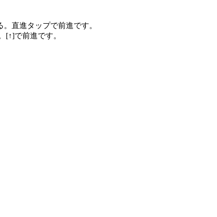
る。直進タップで前進です。
[↑]で前進です。