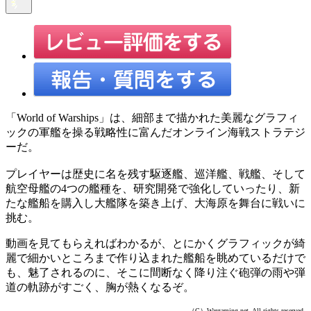
「World of Warships」は、細部まで描かれた美麗なグラフィ
ックの軍艦を操る戦略性に富んだオンライン海戦ストラテジ
ーだ。
プレイヤーは歴史に名を残す駆逐艦、巡洋艦、戦艦、そして
航空母艦の4つの艦種を、研究開発で強化していったり、新
たな艦船を購入し大艦隊を築き上げ、大海原を舞台に戦いに
挑む。
動画を見てもらえればわかるが、とにかくグラフィックが綺
麗で細かいところまで作り込まれた艦船を眺めているだけで
も、魅了されるのに、そこに間断なく降り注ぐ砲弾の雨や弾
道の軌跡がすごく、胸が熱くなるぞ。
（C）Wargaming.net. All rights reserved.