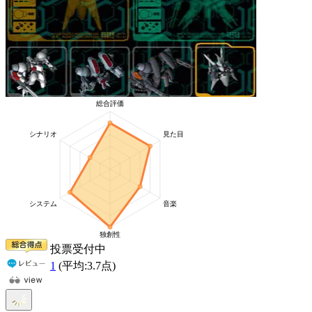
投票受付中
1
(平均:
3.7
点)