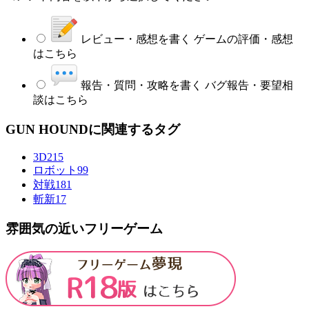
レビュー・感想を書く
ゲームの評価・感想
はこちら
報告・質問・攻略を書く
バグ報告・要望相
談はこちら
GUN HOUNDに関連するタグ
3D
215
ロボット
99
対戦
181
斬新
17
雰囲気の近いフリーゲーム