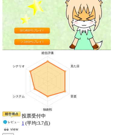
投票受付中
1
(平均:
3.7
点)