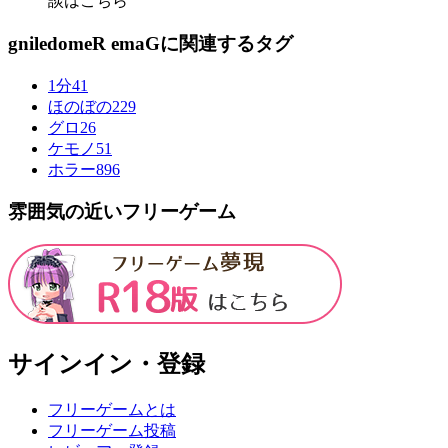
談はこちら
gniledomeR emaGに関連するタグ
1分
41
ほのぼの
229
グロ
26
ケモノ
51
ホラー
896
雰囲気の近いフリーゲーム
サインイン・登録
フリーゲームとは
フリーゲーム投稿