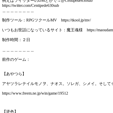
例えばツイッターのDMとかで→@Centipede630sub
https://twitter.com/Centipede630sub
＿＿＿＿＿＿＿＿
制作ツール：RPGツクールMV https://tkool.jp/mv/
いつもお世話になっているサイト：魔王魂様 https://maoudamashii.j
制作時間：２日
＿＿＿＿＿＿＿＿
前作のゲーム：
【あやつら】
アヤツラレテイルモノヲ、ナオス。ソレガ、シメイ。そして
https://www.freem.ne.jp/win/game/19512
【逆色】