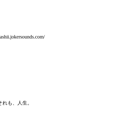
okersounds.com/
それも、人生。