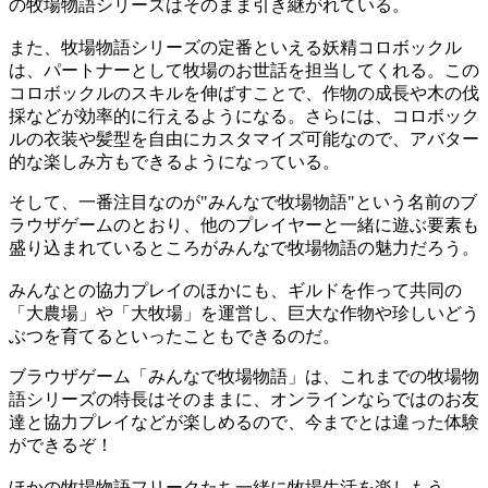
の牧場物語シリーズはそのまま引き継がれている。
また、牧場物語シリーズの定番といえる妖精コロボックル
は、パートナーとして牧場のお世話を担当してくれる。この
コロボックルのスキルを伸ばすことで、作物の成長や木の伐
採などが効率的に行えるようになる。さらには、コロボック
ルの衣装や髪型を自由にカスタマイズ可能なので、アバター
的な楽しみ方もできるようになっている。
そして、一番注目なのが"みんなで牧場物語"という名前のブ
ラウザゲームのとおり、他のプレイヤーと一緒に遊ぶ要素も
盛り込まれているところがみんなで牧場物語の魅力だろう。
みんなとの協力プレイのほかにも、ギルドを作って共同の
「大農場」や「大牧場」を運営し、巨大な作物や珍しいどう
ぶつを育てるといったこともできるのだ。
ブラウザゲーム「みんなで牧場物語」は、これまでの牧場物
語シリーズの特長はそのままに、オンラインならではのお友
達と協力プレイなどが楽しめるので、今までとは違った体験
ができるぞ！
ほかの牧場物語フリークたち一緒に牧場生活を楽しもう。