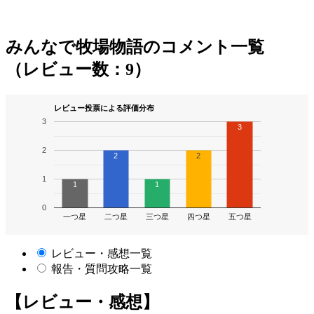
みんなで牧場物語のコメント一覧
（レビュー数：9）
レビュー投票による評価分布
3
3
2
2
2
1
1
1
0
一つ星
二つ星
三つ星
四つ星
五つ星
レビュー・感想一覧
報告・質問攻略一覧
【レビュー・感想】