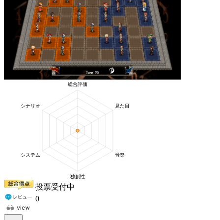
投票受付中
0