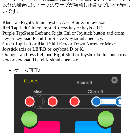
以外の場合にはノーツのワープが頻発し正常なプレイが難し
いです。
Blue Tap:Right Ctrl or Joystick A or B or X or keyboad J.
Red Tap:Left Ctrl or Joystick cross key or keyboad F.
Purple Tap:Press Left and Right Ctrl or Joystick button and cross
key or keyboad F and J or Space Key simultaneously.
Green Tap:Left or Right Shift Key or Down Arrow or Move
Joystick axis or LB/RB or keyboad D or K.
Orange Tap:Press Left and Right Shift or Joystick button and cross
key or keyboad D and K simultaneously.
ゲーム画面2