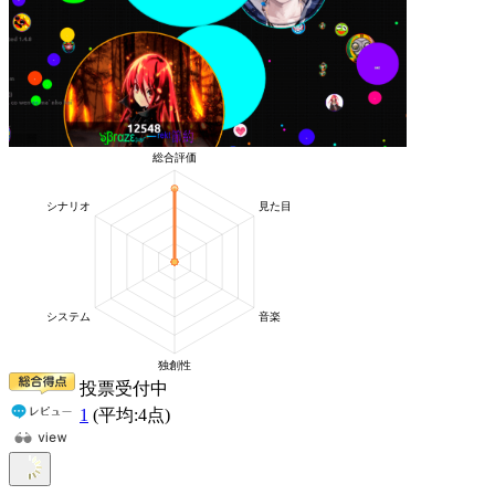
投票受付中
1
(平均:
4
点)