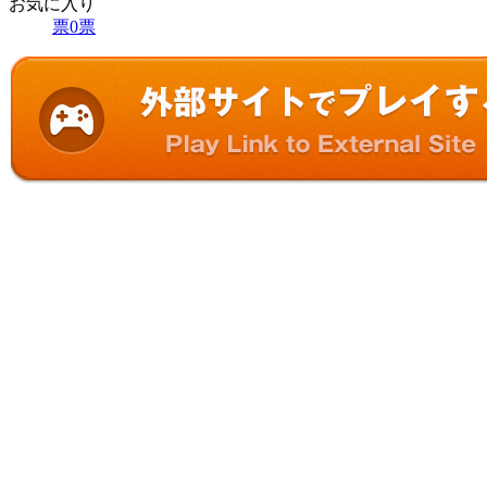
お気に入り
票
0
票