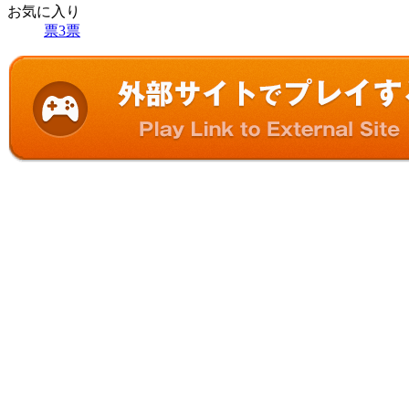
お気に入り
票
3
票