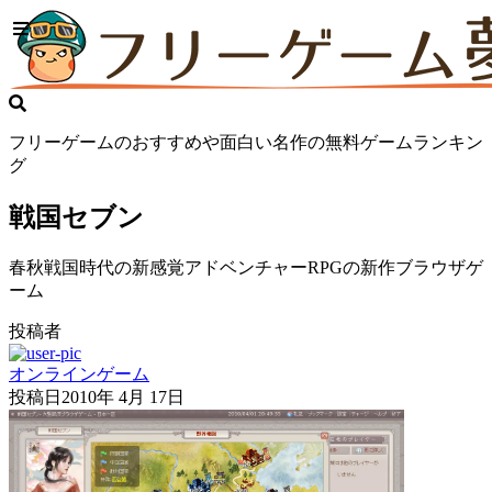
フリーゲームのおすすめや面白い名作の無料ゲームランキン
グ
戦国セブン
春秋戦国時代の新感覚アドベンチャーRPGの新作ブラウザゲ
ーム
投稿者
オンラインゲーム
投稿日
2010年 4月 17日