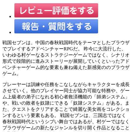
戦国セブンは、中国の春秋戦国時代をテーマとしたブラウザ
でプレイするアドベンチャーRPGだ。 昨今に大流行した、
いわゆる村ゲーなるストラテジーゲームではなく、シナリオ
形式で段階的に進みストーリーが展開していくといったアド
ベンチャーゲーム的な要素も兼ね備えた新感覚ののブラウザ
ゲーム。
プレーヤーは訓練や任務をこなしながらキャラクターを成長
させていく。他のプレイヤー同士が協力可能な特務や、ゲー
ム上級者の弟子になれる初心者救済機能の「師弟システム」
や、戦いの敗者を奴隷にできる「奴隷システム」がある。ま
た、クエストをクリアすることで綺麗な美女画をコレクショ
ンするという要素もある。 戦国セブンは、三国志ではなく
春秋戦国時代というシブい舞台ではあるが、村ゲーではなく
ブラウザゲームの新たなジャンルを切り開く作品となること