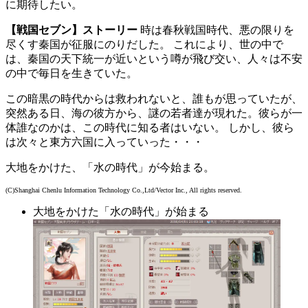
に期待したい。
【戦国セブン】ストーリー
時は春秋戦国時代、悪の限りを
尽くす秦国が征服にのりだした。 これにより、世の中で
は、秦国の天下統一が近いという噂が飛び交い、人々は不安
の中で毎日を生きていた。
この暗黒の時代からは救われないと、誰もが思っていたが、
突然ある日、海の彼方から、謎の若者達が現れた。彼らが一
体誰なのかは、この時代に知る者はいない。 しかし、彼ら
は次々と東方六国に入っていった・・・
大地をかけた、「水の時代」が今始まる。
(C)Shanghai Chenlu Information Technology Co.,Ltd/Vector Inc., All rights reserved.
大地をかけた「水の時代」が始まる