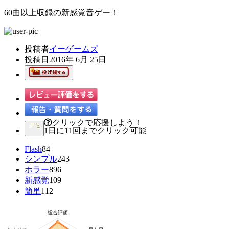
60曲以上収録の新感覚音ゲー！
投稿者
イーゲームズ
投稿日
2016年 6月 25日
クリックで応援しよう！
1日に11回までクリック可能
Flash
84
シンプル
243
ホラー
896
新感覚
109
簡単
112