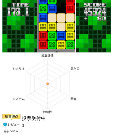
投票受付中
0