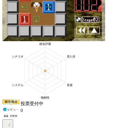
投票受付中
0