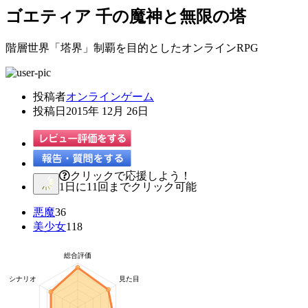
ゴエティア 千の魔神と無限の塔
階層世界「塔界」制覇を目的としたオンラインRPG
投稿者
オンラインゲーム
投稿日
2015年 12月 26日
クリックで応援しよう！
1日に11回までクリック可能
悪魔
36
美少女
118