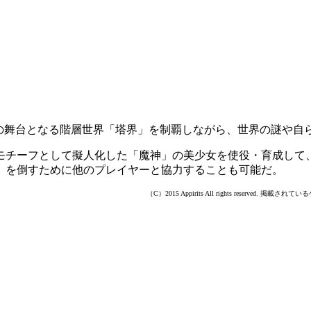
険の舞台となる階層世界「塔界」を制覇しながら、世界の謎や自
をモチーフとして擬人化した「魔神」の美少女を使役・育成して
」を倒すために他のプレイヤーと協力することも可能だ。
（C）2015 Appirits All rights res