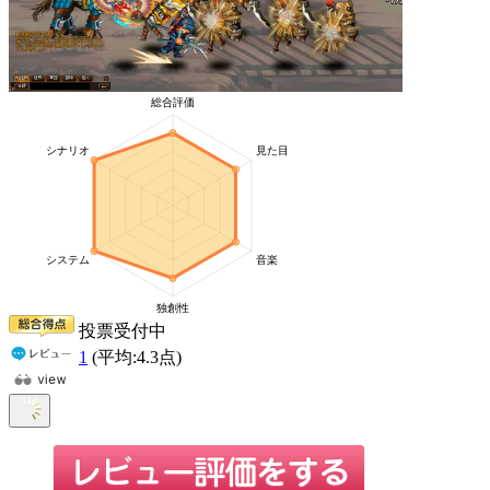
投票受付中
1
(平均:
4.3
点)