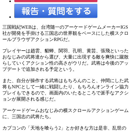
三国戦紀WEBは、台湾随一のアーケードゲームメーカーIGS
社が開発を手掛ける三国志の世界観をベースにした横スクロ
ールブラウザアクションRPGだ。
プレイヤーは趙雲、貂蝉、関羽、孔明、黄芸、張飛といった
おなじみの武将達から選び、大量に出現する敵を爽快に蹴散
らしていくアクション性の高さがウリだ。武将は今後のアッ
プデートで追加される予定という。
また、自分が操作する武将はもちろんのこと、仲間にした武
将もNPCとして一緒に戦闘したり、もちろんオンライン協力
プレイもできるので、画面内のいたるところで派手なアクシ
ョンが展開される感じだ。
アーケードゲームおなじみの横スクロールアクションゲーム
に、三国志の武将たち。
カプコンの「天地を喰らう2」とか好きな方は是非、乱世の