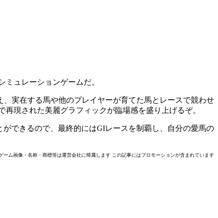
ル・競馬シミュレーションゲームだ。
え、実在する馬や他のプレイヤーが育てた馬とレースで競わせ
で再現された美麗グラフィックが臨場感を盛り上げるぞ。
開することができるので、最終的にはGIレースを制覇し、自分の愛馬の
hts reserved. 掲載されているゲーム画像・名称・商標等は運営会社に帰属します この記事にはプロモーションが含まれています