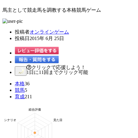
馬主として競走馬を調教する本格競馬ゲーム
投稿者
オンラインゲーム
投稿日
2015年 6月 25日
クリックで応援しよう！
1日に11回までクリック可能
本格
36
競馬
5
育成
211