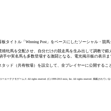
ゲームスの看板タイトル「Winning Post」をベースにしたソーシャ
繁殖牝馬を交配させ、自分だけの競走馬を生み出して調教で鍛
名騎手や実名馬も多数登場する激闘となる。電光掲示板の表示ま
他のプレイヤーとスタッド（共有牧場）を設立して、全プレイヤーに公
)コーエーテクモゲームス All rights reserved. (C) 1999-2013 mixi, Inc. All rig