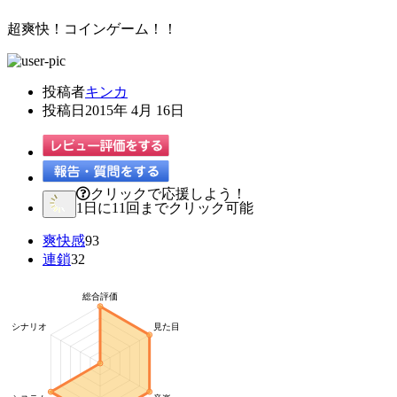
超爽快！コインゲーム！！
投稿者
キンカ
投稿日
2015年 4月 16日
クリックで応援しよう！
1日に11回までクリック可能
爽快感
93
連鎖
32