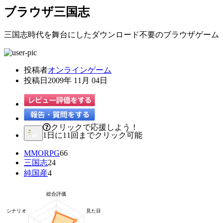
ブラウザ三国志
三国志時代を舞台にしたダウンロード不要のブラウザゲーム
投稿者
オンラインゲーム
投稿日
2009年 11月 04日
クリックで応援しよう！
1日に11回までクリック可能
MMORPG
66
三国志
24
純国産
4