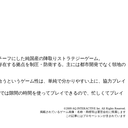
チーフにした純国産の陣取りストラテジーゲーム。
存在する拠点を制圧・防衛する。主には都市開発でなく領地の
合うというゲーム性は、単純で分かりやすい上に、協力プレイ
志では隙間の時間を使ってプレイできるので、忙しくてプレイ
©2009 AQ
INTERACTIVE
Inc. All Rights Reserved.
掲載されているゲーム画像・名称・商標等は運営会社に帰属します
この記事にはプロモーションが含まれています