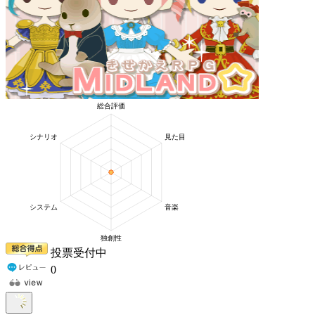
投票受付中
0