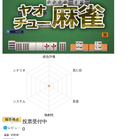
投票受付中
0