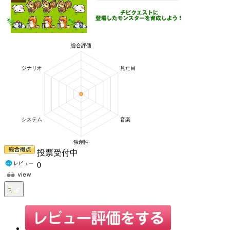
投票受付中
0