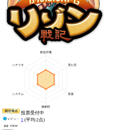
投票受付中
1
(平均:
2
点)