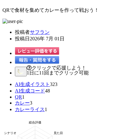
QRで食材を集めてカレーを作って戦おう！
投稿者
サフラン
投稿日
2026年 7月 01日
クリックで応援しよう！
1日に11回までクリック可能
AI生成イラスト
323
AI生成コード
48
QR
1
カレー
3
カレーライス
1