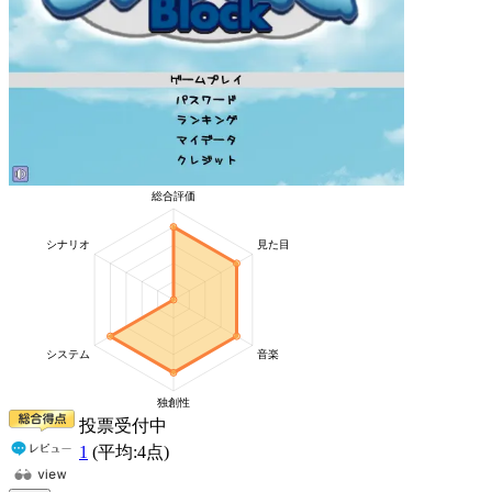
投票受付中
1
(平均:
4
点)