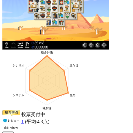
投票受付中
1
(平均:
4.3
点)