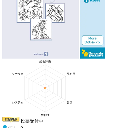
投票受付中
0