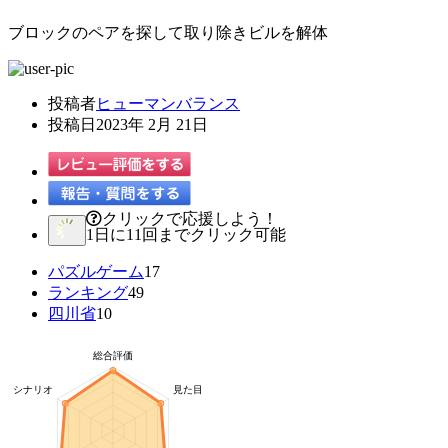
ブロックのペアを探して取り除きビルを解体
投稿者
ヒューマンバランス
投稿日
2023年 2月 21日
クリックで応援しよう！
1日に11回までクリック可能
パズルゲーム
17
ランキング
49
四川省
10