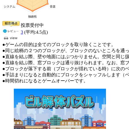
投票受付中
3
(平均:
4.5
点)
●ゲームの目的は全てのブロックを取り除くことです。
●同じ絵柄の２つのブロックが、ブロックのないところを通っ
●直線を結ぶ際、壁や地面にはぶつかりません。空間と同じ
●直線を結ぶ際、窓ブロックは通り抜けられます。なお、窓
●ブロックが落下する前（ブロックが揺れている時）に次の
●手詰まりになると自動的にブロックをシャッフルします（ペ
●時間切れになるとゲームオーバーです。