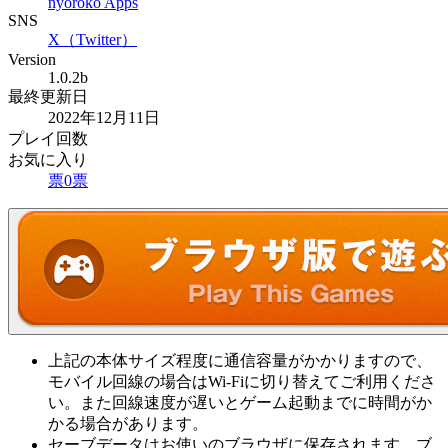
nyoroko Apps
SNS
X（Twitter）
Version
1.0.2b
最終更新日
2022年12月11日
プレイ回数
お気に入り
票
0
票
上記の本体サイズ程度に通信容量がかかりますので、
モバイル回線の場合はWi-Fiに切り替えてご利用くださ
い。また回線速度が遅いとゲーム起動までに時間がか
かる場合があります。
セーブデータはお使いのブラウザに保存されます。ブ