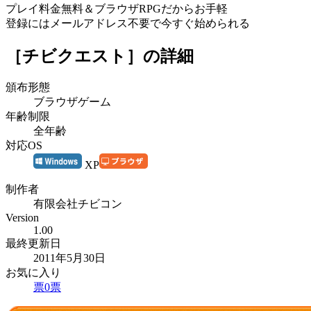
プレイ料金無料＆ブラウザRPGだからお手軽
登録にはメールアドレス不要で今すぐ始められる
［チビクエスト］
の詳細
頒布形態
ブラウザゲーム
年齢制限
全年齢
対応OS
XP
制作者
有限会社チビコン
Version
1.00
最終更新日
2011年5月30日
お気に入り
票
0
票