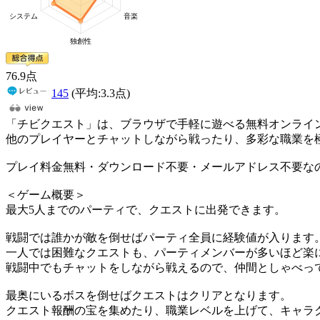
76
.9
点
145
(平均:
3.3
点)
「チビクエスト」は、ブラウザで手軽に遊べる無料オンライン
他のプレイヤーとチャットしながら戦ったり、多彩な職業を極
プレイ料金無料・ダウンロード不要・メールアドレス不要な
＜ゲーム概要＞
最大5人までのパーティで、クエストに出発できます。
戦闘では誰かが敵を倒せばパーティ全員に経験値が入ります
一人では困難なクエストも、パーティメンバーが多いほど楽
戦闘中でもチャットをしながら戦えるので、仲間としゃべっ
最奥にいるボスを倒せばクエストはクリアとなります。
クエスト報酬の宝を集めたり、職業レベルを上げて、キャラ