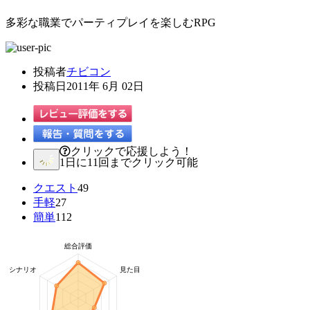
多彩な職業でパーティプレイを楽しむRPG
投稿者
チビコン
投稿日
2011年 6月 02日
クリックで応援しよう！
1日に11回までクリック可能
クエスト
49
手軽
27
簡単
112