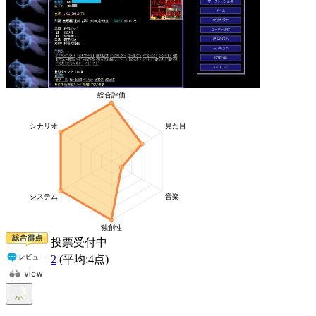
投票受付中
2
(平均:
4
点)