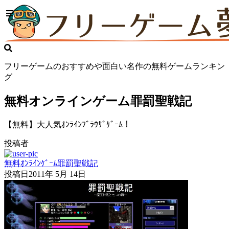
フリーゲームのおすすめや面白い名作の無料ゲームランキン
グ
無料オンラインゲーム罪罰聖戦記
【無料】大人気ｵﾝﾗｲﾝﾌﾞﾗｳｻﾞｹﾞｰﾑ！
投稿者
無料ｵﾝﾗｲﾝｹﾞｰﾑ罪罰聖戦記
投稿日
2011年 5月 14日