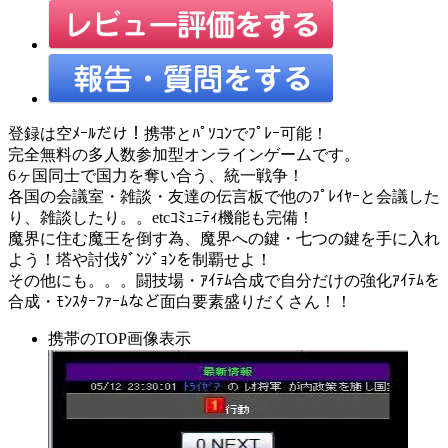
登録は空ﾒｰﾙだけ！携帯とﾊﾟｿｺﾝでﾌﾟﾚｰ可能！
完全無料の多人数参加型オンラインゲームです。
6ヶ国同士で国力を奪い合う、統一戦争！
各国の会議室・雑談・友達の伝言板で他のﾌﾟﾚｲﾔｰと会議した
り、雑談したり。。etcｺﾐｭﾆﾃｨ機能も完備！
魔界に住む魔王を倒す為、魔界への鍵・七つの鍵を手に入れ
よう！塔や討伐ﾀﾞﾝｼﾞｮﾝを制覇せよ！
その他にも。。。闘技場・ｱｲﾃﾑ合成で自分だけの強化ｱｲﾃﾑを
合成・ﾓﾝｽﾀｰﾌｧｰﾑなど面白要素盛りだくさん！！
携帯のTOP画像表示