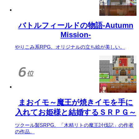
バトルフィールドの物語-Autumn
Mission-
やりこみ系RPG。オリジナルの立ち絵が美しい。
まおイモ～魔王が焼きイモを手に
入れてお姫様と結婚するＳＲＰＧ～
ツクール製SRPG。「木精リトの魔王討伐記」の作者
の作品。