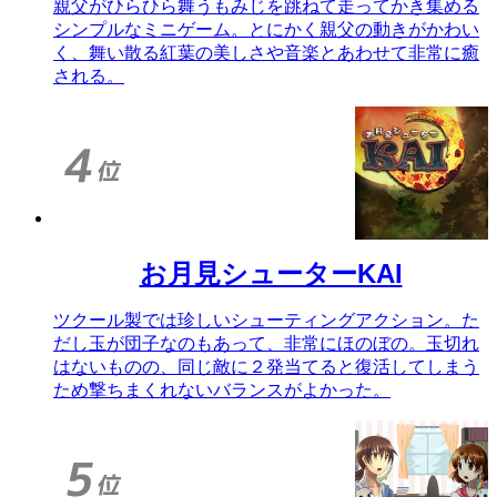
親父がひらひら舞うもみじを跳ねて走ってかき集める
シンプルなミニゲーム。とにかく親父の動きがかわい
く、舞い散る紅葉の美しさや音楽とあわせて非常に癒
される。
お月見シューターKAI
ツクール製では珍しいシューティングアクション。た
だし玉が団子なのもあって、非常にほのぼの。玉切れ
はないものの、同じ敵に２発当てると復活してしまう
ため撃ちまくれないバランスがよかった。