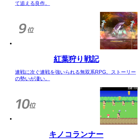
て追える良作。
紅葉狩り戦記
連戦に次ぐ連戦を強いられる無双系RPG。ストーリー
の勢いが凄い。
キノコランナー