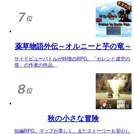
薬草物語外伝～オルニーと芋の竜～
サイドビューバトルが特徴のRPG。「セレンと虚空の
塔」の作者の作品。
秋の小さな冒険
短編RPG。マップが美しく、またストーリーも安心し