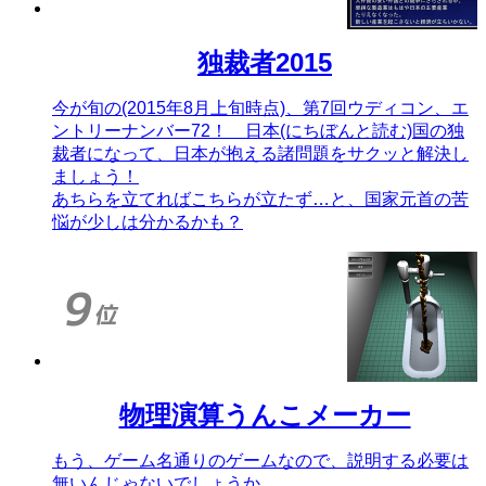
独裁者2015
今が旬の(2015年8月上旬時点)、第7回ウディコン、エ
ントリーナンバー72！ 日本(にちぼんと読む)国の独
裁者になって、日本が抱える諸問題をサクッと解決し
ましょう！
あちらを立てればこちらが立たず…と、国家元首の苦
悩が少しは分かるかも？
物理演算うんこメーカー
もう、ゲーム名通りのゲームなので、説明する必要は
無いんじゃないでしょうか。