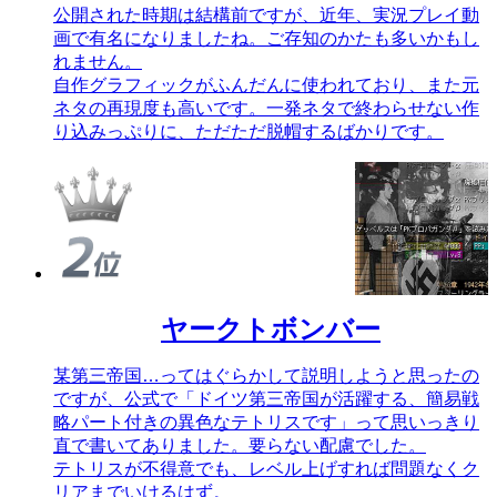
公開された時期は結構前ですが、近年、実況プレイ動
画で有名になりましたね。ご存知のかたも多いかもし
れません。
自作グラフィックがふんだんに使われており、また元
ネタの再現度も高いです。一発ネタで終わらせない作
り込みっぷりに、ただただ脱帽するばかりです。
ヤークトボンバー
某第三帝国…ってはぐらかして説明しようと思ったの
ですが、公式で「ドイツ第三帝国が活躍する、簡易戦
略パート付きの異色なテトリスです」って思いっきり
直で書いてありました。要らない配慮でした。
テトリスが不得意でも、レベル上げすれば問題なくク
リアまでいけるはず。