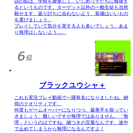
話の筋は、学校を襲撃して、いじめっ子たちに報復す
るというものです。ターゲット以外の一般生徒も当然
殺せます。返り討ちに会わないよう、装備はいいもの
を選びましょう。
プレイしていて気分を害する人も多いでしょう。あま
り無理はしないよう…。
ブラックユウシャ＋
これも実況プレイ動画で一躍有名になりましたね。納
得のクオリティです。
何度もゲームオーバーになりつつ、最善手を探ってい
きましょう。難しいですが無理ではありません。「無
理」というのはですね、嘘つきの言葉なんです。途中
で止めてしまうから無理になるんですよ！