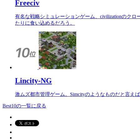
Freeciv
有名な戦略シミュレーションゲーム、civilizati
たりに食い込めるだろう。
Lincity-NG
激ムズ都市管理ゲーム。Simcityのようなものだと
Best10の一覧に戻る