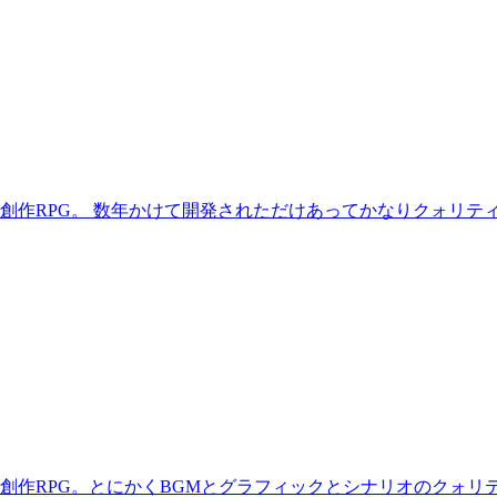
創作RPG。 数年かけて開発されただけあってかなりクォリテ
創作RPG。とにかくBGMとグラフィックとシナリオのクォリ