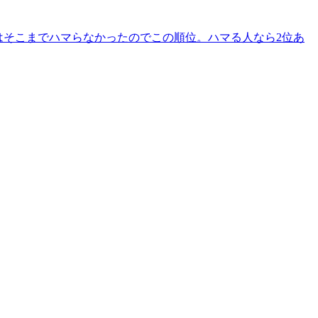
筆者はそこまでハマらなかったのでこの順位。ハマる人なら2位あ