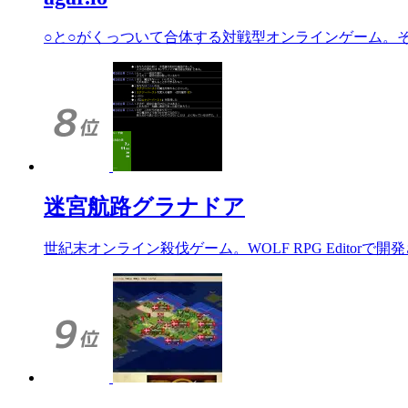
○と○がくっついて合体する対戦型オンラインゲーム。
迷宮航路グラナドア
世紀末オンライン殺伐ゲーム。WOLF RPG Edit