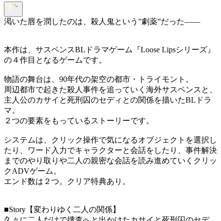
渇いた唇を潤したのは、殺人鬼という”劇薬”だった――
本作は、サスペンスBLドラマゲーム『Loose Lipsシリーズ』
の４作目となるゲームです。
物語の舞台は、90年代の架空の都市・トライモント。
周辺都市で起きた殺人事件を追っていく海外サスペンスと、
主人公のカサイと死刑囚のセディとの関係を描いたBLドラ
マ。
２つの要素をもっているストーリーです。
システムは、クリック操作で気になるオブジェクトを選択し
たり、ワード入力でキャラクターと会話をしたり、事件解決
までのやり取りや二人の親密な会話を読み進めていくクリッ
クADVゲーム。
エンド数は２つ。クリア特典あり。
■Story【変わりゆく二人の関係】
久々に二人だけで捜査へと出かけたカサイと死刑囚のセデ