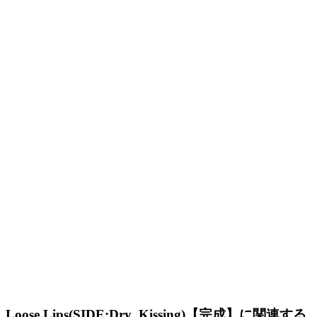
Loose Lips(SIDE:Dry_Kissing)【完成】に関連する