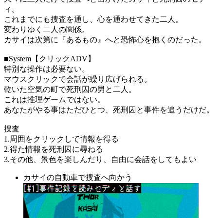
ィ。
これまでにも捜査を通し、心を通わせてきた二人。
変わりゆく二人の関係。
カサイは次第に『あるもの』へと恐怖心を抱くのだった。
■System【クリックADV】
特別な操作は必要ない。
マウスクリックで会話が繰り広げられる。
乾いた空気の町で死刑囚の男と二人。
これは推理ゲームではない。
あなたがやる事はただひとつ、死刑囚と事件を追うだけだ。
捜査
1.周囲をクリックして情報を得る
2.得た情報を死刑囚に尋ねる
3.その他、景色を楽しんだり、自由に会話をしてもよい
カサイの自動車で捜査へ向かう