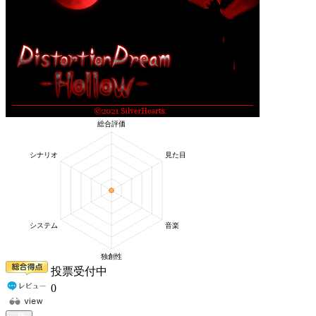
投票受付中
0